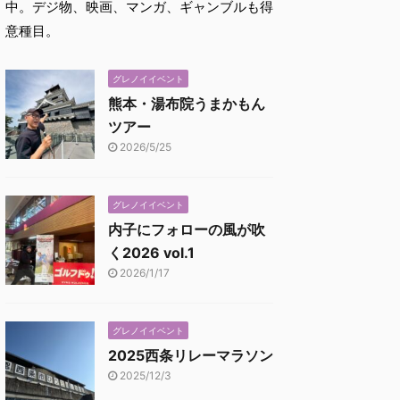
中。デジ物、映画、マンガ、ギャンブルも得
意種目。
グレノイイベント
熊本・湯布院うまかもん
ツアー
2026/5/25
グレノイイベント
内子にフォローの風が吹
く2026 vol.1
2026/1/17
グレノイイベント
2025西条リレーマラソン
2025/12/3