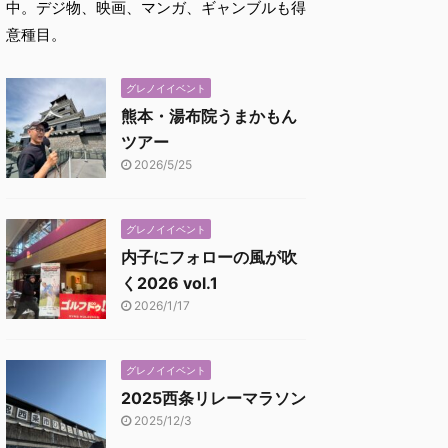
中。デジ物、映画、マンガ、ギャンブルも得
意種目。
グレノイイベント
熊本・湯布院うまかもん
ツアー
2026/5/25
グレノイイベント
内子にフォローの風が吹
く2026 vol.1
2026/1/17
グレノイイベント
2025西条リレーマラソン
2025/12/3